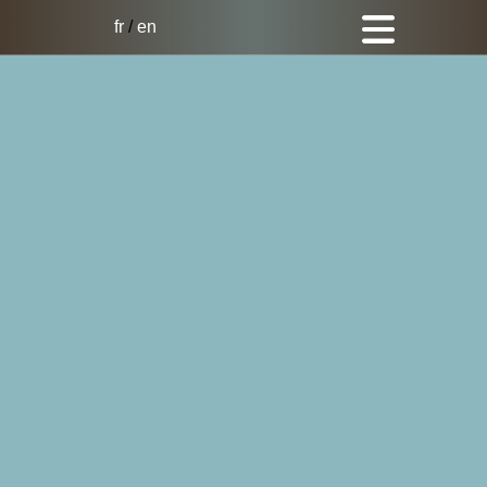
fr
/
en